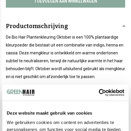
TOEVOEGEN AAN WINKELWAGEN
Productomschrijving
De Bio Hair Plantenkleuring Oktober is een 100% plantaardige
kleurpoeder die bestaat uit een combinatie van indigo, henna en
cassia. Deze mengkleur is ontwikkeld om warme ondertonen
subtiel te neutraliseren, terwijl de natuurlijke warmte in het haar
behouden blijft. Oktober wordt uitsluitend gebruikt als mengkleur
en is niet geschikt om afzonderlijk toe te passen.
Oktober is een milde neutralisator die bijzonder geschikt is voor
donkerblonde haarkleuren. De kleur maakt het mogelijk om het
haar tot ongeveer twee tinten donkerder te maken en wordt
Deze website maakt gebruik van cookies
binnen het Bio Hair kleurensysteem gebruikt om warme
We gebruiken cookies om content en advertenties te
lichtbruine, karamel- en mahonietinten te creëren met een
personaliseren, om functies voor social media te bieden
natuurlijk resultaat.