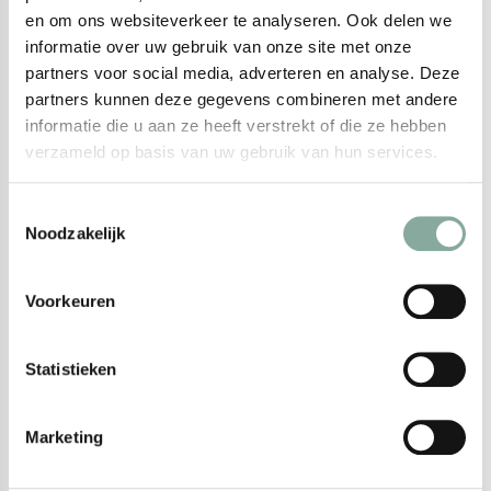
en om ons websiteverkeer te analyseren. Ook delen we
informatie over uw gebruik van onze site met onze
Gebruik
partners voor social media, adverteren en analyse. Deze
partners kunnen deze gegevens combineren met andere
• Gebruik Bio Hair Oktober uitsluitend in combinatie met andere
informatie die u aan ze heeft verstrekt of die ze hebben
Bio Hair plantenkleuringen.
verzameld op basis van uw gebruik van hun services.
• Voeg toe aan een kleurmengsel om warme reflecties subtiel te
neutraliseren en te versterken.
Toestemmingsselectie
• Combineer met Bio Hair Mei voor een goud-hazelnootkleur op
Noodzakelijk
wit haar.
• Meng met Bio Hair Juni, Juli of Augustus voor duurzame
Voorkeuren
karamel- en mahonietinten.
• Kan ook worden gecombineerd met andere indigo-kleuren om
de mate van neutralisatie aan te passen.
Statistieken
• Bereid en breng de plantenkleuring aan volgens de Bio Hair
kleurmethodiek.
Marketing
Goed om te weten