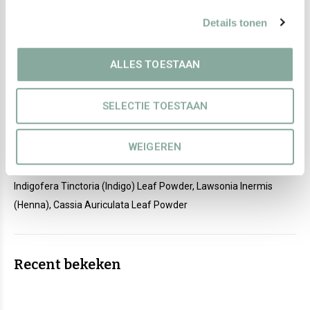
Details tonen
• Niet geschikt om afzonderlijk te gebruiken.
• Bevat een combinatie van indigo, henna en cassia.
• Zorgt voor een subtiele neutralisatie met behoud van warme
ALLES TOESTAAN
kleurnuances.
• Geschikt voor professioneel gebruik binnen het Bio Hair
SELECTIE TOESTAAN
plantenkleuringssysteem.
WEIGEREN
Ingrediënten:
Indigofera Tinctoria (Indigo) Leaf Powder, Lawsonia Inermis
(Henna), Cassia Auriculata Leaf Powder
Recent bekeken