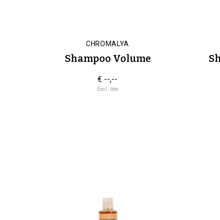
CHROMALYA
Shampoo Volume
Sh
€ --,--
Excl. btw