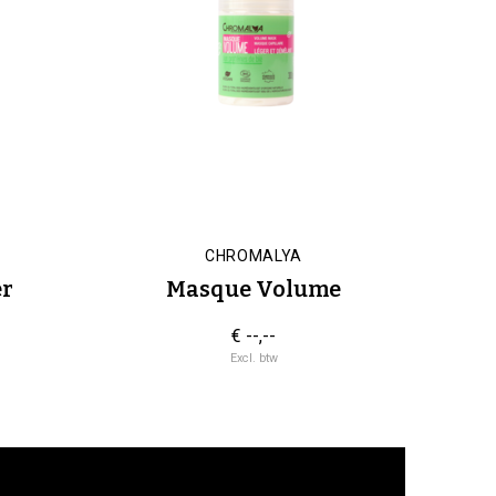
CHROMALYA
er
Masque Volume
€ --,--
Excl. btw