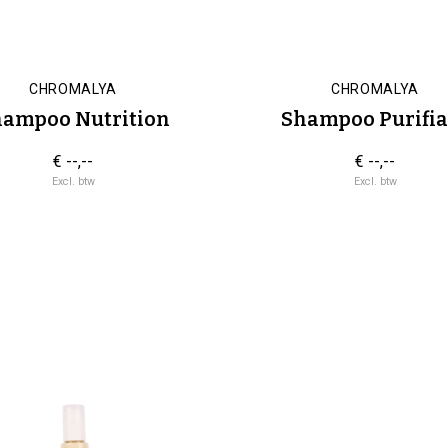
CHROMALYA
CHROMALYA
ampoo Nutrition
Shampoo Purifia
€ --,--
€ --,--
Excl. btw
Excl. btw