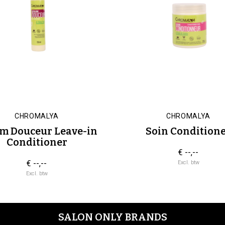
CHROMALYA
CHROMALYA
m Douceur Leave-in
Soin Condition
Conditioner
€ --,--
€ --,--
Excl. btw
Excl. btw
SALON ONLY BRANDS