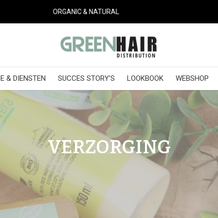
100% GREENWASH FREE
E & DIENSTEN
SUCCES STORY'S
LOOKBOOK
WEBSHOP
VERZORGING