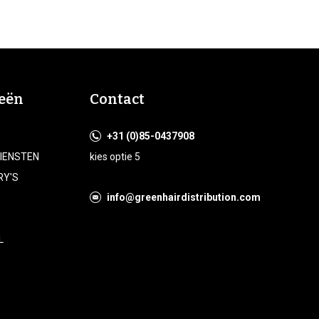
eën
Contact
+31 (0)85-0437908
DIENSTEN
kies optie 5
RY'S
info@greenhairdistribution.com
L