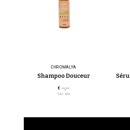
CHROMALYA
Shampoo Douceur
Séru
€ --,--
Excl. btw