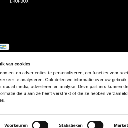
DROPBOX
ik van cookies
ontent en advertenties te personaliseren, om functies voor soci
erkeer te analyseren. Ook delen we informatie over uw gebruik
© Copyright
2026
- Theme RePos - Theme By
DMWS
x
Plus+
-
RSS-feed
or social media, adverteren en analyse. Deze partners kunnen 
ormatie die u aan ze heeft verstrekt of die ze hebben verzameld
es.
Voorkeuren
Statistieken
Market