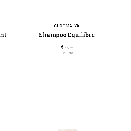
CHROMALYA
nt
Shampoo Equilibre
€ --,--
Excl. btw