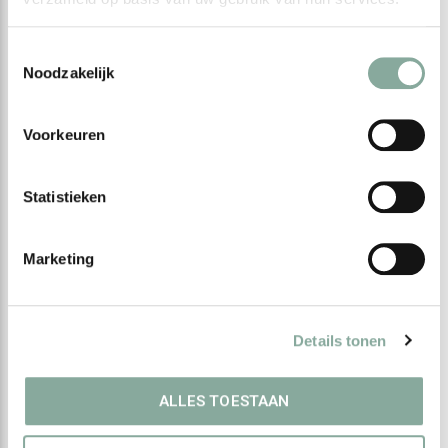
Toestemmingsselectie
Noodzakelijk
TERRE DE COULEUR
TERRE DE COULEUR
Plantenkleuring
Plantenkleuring
"Beige Doré"
"Doré"
Voorkeuren
€ --,--
€ --,--
Statistieken
Excl. btw
Excl. btw
Marketing
SALON ONLY BRANDS
100% ECO-GECERTIFICEERD
Details tonen
ALLES TOESTAAN