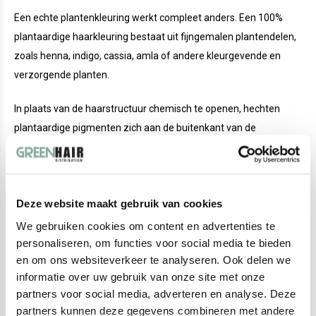
Een echte plantenkleuring werkt compleet anders. Een 100%
plantaardige haarkleuring bestaat uit fijngemalen plantendelen,
zoals henna, indigo, cassia, amla of andere kleurgevende en
verzorgende planten.
In plaats van de haarstructuur chemisch te openen, hechten
plantaardige pigmenten zich aan de buitenkant van de
haarvezel. De kleur werkt samen met de natuurlijke ondergrond
van het haar. Daardoor ontstaat een uniek, levendig en natuurlijk
kleurresultaat.
Deze website maakt gebruik van cookies
Een plantenkleuring:
We gebruiken cookies om content en advertenties te
personaliseren, om functies voor social media te bieden
werkt zonder oxidatieproces
en om ons websiteverkeer te analyseren. Ook delen we
bevat geen PPD, PTD of TDS
informatie over uw gebruik van onze site met onze
kleurt op basis van plantenpigmenten
partners voor social media, adverteren en analyse. Deze
legt een kleurlaag om de haarvezel
partners kunnen deze gegevens combineren met andere