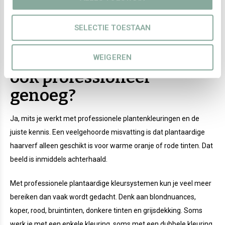
SELECTIE TOESTAAN
Is plantaardige haarverf
WEIGEREN
ook professioneel
genoeg?
Ja, mits je werkt met professionele plantenkleuringen en de
juiste kennis. Een veelgehoorde misvatting is dat plantaardige
haarverf alleen geschikt is voor warme oranje of rode tinten. Dat
beeld is inmiddels achterhaald.
Met professionele plantaardige kleursystemen kun je veel meer
bereiken dan vaak wordt gedacht. Denk aan blondnuances,
koper, rood, bruintinten, donkere tinten en grijsdekking. Soms
werk je met een enkele kleuring, soms met een dubbele kleuring