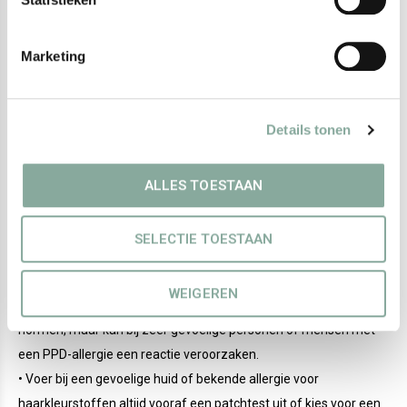
• Combineer met Bio Hair Januari voor een donkerder
kleurresultaat.
Marketing
• Kan als eerste stap worden gebruikt bij een dubbele kleuring,
gevolgd door Bio Hair December of Januari voor diep
donkerbruine tinten.
Details tonen
• Bereid en breng de plantenkleuring aan volgens de Bio Hair
kleurmethodiek.
ALLES TOESTAAN
Goed om te weten
SELECTIE TOESTAAN
• Bevat
Sodium Picramate
, een kleurversterker die zorgt voor
een intensere en duurzamere koperrode tint.
WEIGEREN
• Sodium Picramate is veilig binnen de geldende Europese
normen, maar kan bij zeer gevoelige personen of mensen met
een PPD-allergie een reactie veroorzaken.
• Voer bij een gevoelige huid of bekende allergie voor
haarkleurstoffen altijd vooraf een patchtest uit of kies voor een