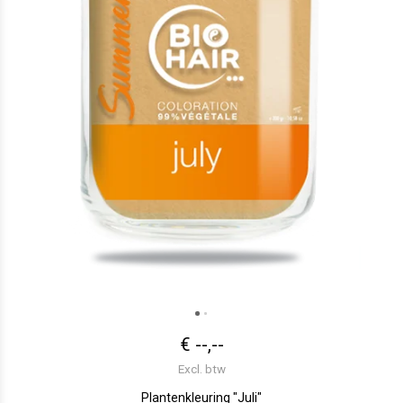
€ --,--
Excl. btw
Plantenkleuring "Juli"