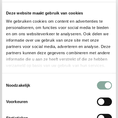
plantenkleuringen worden gebruikt. Op licht haar ontstaat een
Deze website maakt gebruik van cookies
heldere koperrode tint, terwijl op donker haar warme mahonie-
tot chocoladebruine nuances zichtbaar worden. Binnen het Bio
We gebruiken cookies om content en advertenties te
personaliseren, om functies voor social media te bieden
Hair kleurensysteem is Juli daarnaast geschikt als
en om ons websiteverkeer te analyseren. Ook delen we
voorpigmentatie bij een dubbele kleuring om diepere bruine
informatie over uw gebruik van onze site met onze
tinten op te bouwen.
partners voor social media, adverteren en analyse. Deze
partners kunnen deze gegevens combineren met andere
Gebruik
informatie die u aan ze heeft verstrekt of die ze hebben
verzameld op basis van uw gebruik van hun services.
• Gebruik Juli afzonderlijk voor een warme koperrode
kleurnuance.
Toestemmingsselectie
• De aanbevolen inwerktijd bedraagt 30 tot 45 minuten,
Noodzakelijk
afhankelijk van de gewenste intensiteit.
• Combineer met Bio Hair Augustus voor een intensere rood-
Voorkeuren
oranje kleur.
• Meng met Bio Hair Oktober voor een warme bruine kleur op wit
haar.
Statistieken