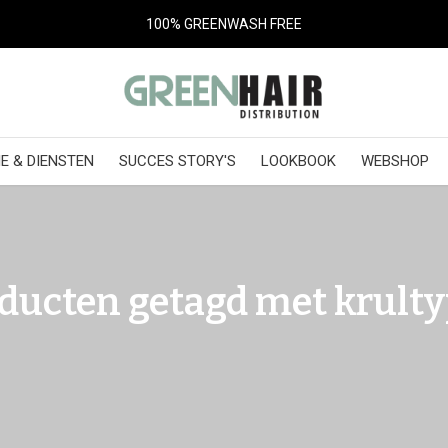
100% GREENWASH FREE
E & DIENSTEN
SUCCES STORY'S
LOOKBOOK
WEBSHOP
ducten getagd met krulty