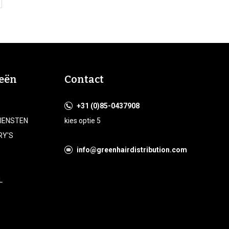
eën
Contact
+31 (0)85-0437908
DIENSTEN
kies optie 5
RY'S
info@greenhairdistribution.com
L