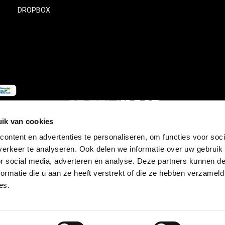
DROPBOX
ik van cookies
ontent en advertenties te personaliseren, om functies voor soci
erkeer te analyseren. Ook delen we informatie over uw gebruik
© Copyright
2026
- Theme RePos - Theme By
DMWS
x
Plus+
-
RSS-feed
or social media, adverteren en analyse. Deze partners kunnen 
ormatie die u aan ze heeft verstrekt of die ze hebben verzameld
es.