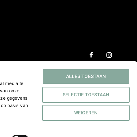
ALLES TOESTAAN
al media te
 van onze
SELECTIE TOESTAAN
deze gegevens
 op basis van
WEIGEREN