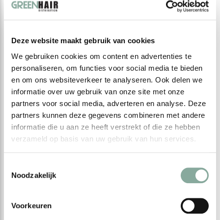
Deze website maakt gebruik van cookies
We gebruiken cookies om content en advertenties te
personaliseren, om functies voor social media te bieden
en om ons websiteverkeer te analyseren. Ook delen we
informatie over uw gebruik van onze site met onze
CHROMALYA
CHROMALYA
partners voor social media, adverteren en analyse. Deze
Masque Volume
Soin Conditioner
partners kunnen deze gegevens combineren met andere
€ --,--
€ --,--
informatie die u aan ze heeft verstrekt of die ze hebben
Excl. btw
Excl. btw
verzameld op basis van uw gebruik van hun services.
Toestemmingsselectie
Noodzakelijk
Seen 2 of the 2 products
Voorkeuren