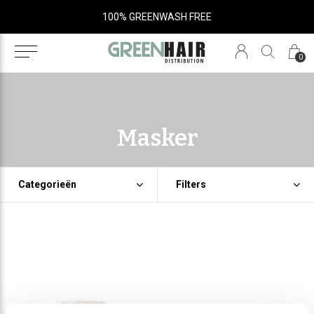
100% GREENWASH FREE
0
Masker
Categorieën
Filters