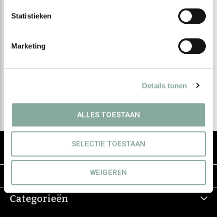
Statistieken
Meld je aan voor onze
nieuwsbrief
Marketing
Ontvang de nieuwste aanbiedingen en promoties
Details tonen
Abonneer
ALLES TOESTAAN
De groothandel voor eerlijke & groene
SELECTIE TOESTAAN
haarverzorging
WEIGEREN
Informatie
Categorieën