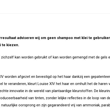
resultaat adviseren wij om geen shampoo met klei te gebruike
 te kiezen.
 zichzelf kan worden gebruikt of kan worden gemengd met de gels en 
V worden afgezet en bevestigd op het haar dankzij een gepatenteerde
l te veranderen, kleurt Louise XIV het haar en omhult het de haren v
echte innovatie in de wereld van plantaardige kleurstoffen. De kleur
oduceerbaarheid van tinten, zonder lelijke reflecties in de loop van de 
 natuurlijke oorsprong en zijn gegarandeerd vrij van ammoniak, para