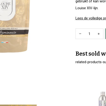
gebruikt of kan wo
Louise XIV-lijn.
Lees de volledige p
Best sold w
related-products-su