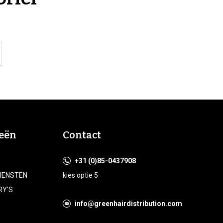
eën
Contact
+31 (0)85-0437908
DIENSTEN
kies optie 5
RY'S
info@greenhairdistribution.com