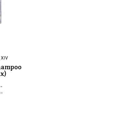
 XIV
hampoo
x)
--
tw