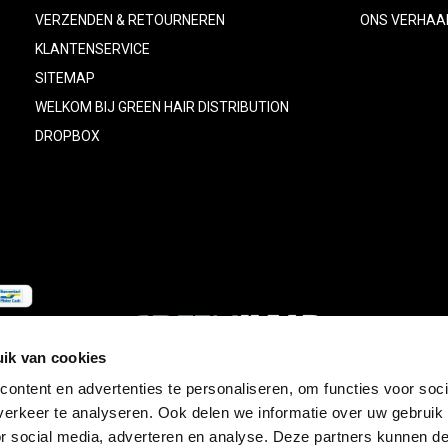
VERZENDEN & RETOURNEREN
ONS VERHAA
KLANTENSERVICE
SITEMAP
WELKOM BIJ GREEN HAIR DISTRIBUTION
DROPBOX
ik van cookies
ontent en advertenties te personaliseren, om functies voor soci
erkeer te analyseren. Ook delen we informatie over uw gebruik
© Copyright
2026
- Theme RePos - Theme By
DMWS
x
Plus+
-
RSS-feed
or social media, adverteren en analyse. Deze partners kunnen 