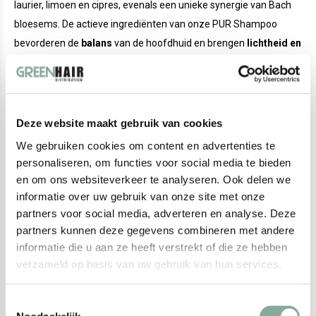
laurier, limoen en cipres, evenals een unieke synergie van Bach
bloesems. De actieve ingrediënten van onze PUR Shampoo
bevorderen de
balans
van de hoofdhuid en brengen
lichtheid en
glans
in het haar.
Gebruik:
Deze website maakt gebruik van cookies
Schud het product voor elk gebruik van boven naar
We gebruiken cookies om content en advertenties te
beneden
om de ingrediënten goed te mengen
personaliseren, om functies voor social media te bieden
Bevochtig je haar
en om ons websiteverkeer te analyseren. Ook delen we
Verzamel een beetje
PUR Shampoo in de palm van je
informatie over uw gebruik van onze site met onze
hand
partners voor social media, adverteren en analyse. Deze
Verdeel over de hoofdhuid,
voeg wat extra water toe
partners kunnen deze gegevens combineren met andere
en
was de hoofdhuid en het haar
informatie die u aan ze heeft verstrekt of die ze hebben
Spoel grondig
en herhaal de handeling een tweede keer
verzameld op basis van uw gebruik van hun services.
Ga
indien nodig verder met
de SWEET of 4 seizoenen
Conditioner
Toestemmingsselectie