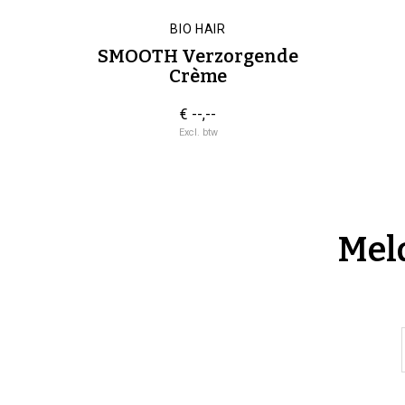
BIO HAIR
SMOOTH Verzorgende
Crème
€ --,--
Excl. btw
Meld