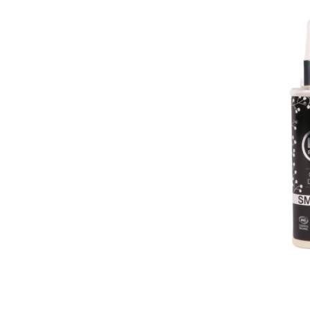
BIO HAIR
4 Seizoenen 
Conditione
€ --,--
Excl. btw