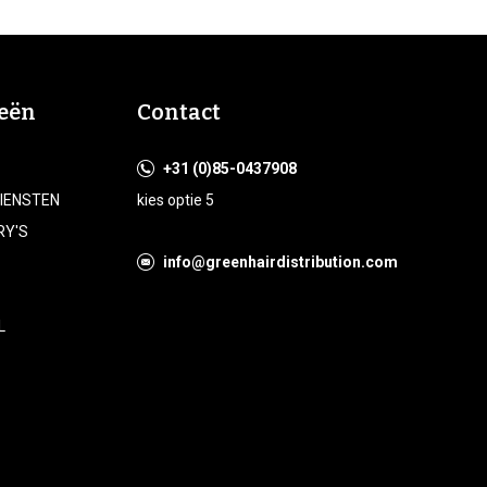
eën
Contact
+31 (0)85-0437908
DIENSTEN
kies optie 5
RY'S
info@greenhairdistribution.com
L