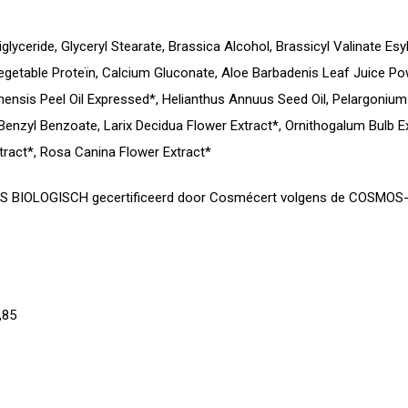
riglyceride, Glyceryl Stearate, Brassica Alcohol, Brassicyl Valinate 
Vegetable Proteïn, Calcium Gluconate, Aloe Barbadenis Leaf Juice P
Sinensis Peel Oil Expressed*, Helianthus Annuus Seed Oil, Pelargoni
, Benzyl Benzoate, Larix Decidua Flower Extract*, Ornithogalum Bulb E
tract*, Rosa Canina Flower Extract*
MOS BIOLOGISCH gecertificeerd door Cosmécert volgens de COSMOS-
,85