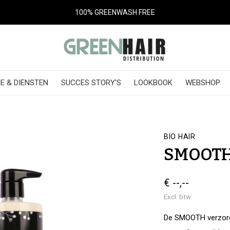
SALON ONLY
E & DIENSTEN
SUCCES STORY'S
LOOKBOOK
WEBSHOP
BIO HAIR
SMOOTH
€ --,--
Excl. btw
De SMOOTH verzorge