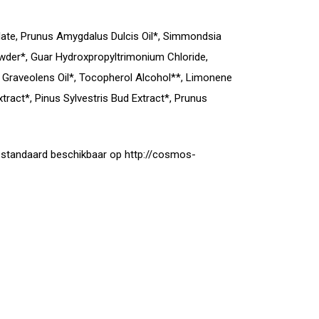
Esylate, Prunus Amygdalus Dulcis Oil*, Simmondsia
owder*, Guar Hydroxpropyltrimonium Chloride,
um Graveolens Oil*, Tocopherol Alcohol**, Limonene
xtract*, Pinus Sylvestris Bud Extract*, Prunus
standaard beschikbaar op http://cosmos-