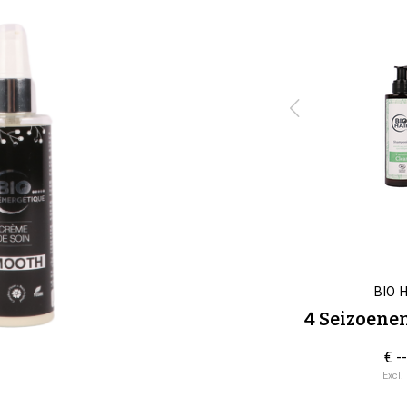
BIO HAIR
BIO 
Care
4 Seizoenen Styling Gel
4 Seizoen
r
€ --,--
€ --
Excl. btw
Excl.