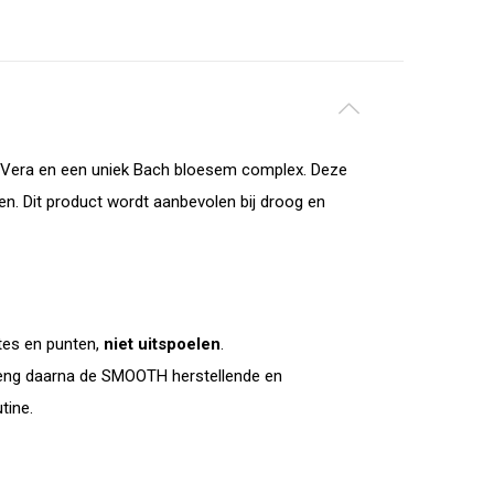
oë Vera en een uniek Bach bloesem complex. Deze
en. Dit product wordt aanbevolen bij droog en
gtes en punten,
niet uitspoelen
.
eng daarna de SMOOTH herstellende en
n vervolg de stylingroutine.