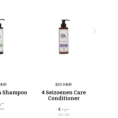
HAIR
BIO HAIR
en Shampoo
4 Seizoenen Care
4 Seizo
Conditioner
,--
€ --,--
 btw
Excl. btw