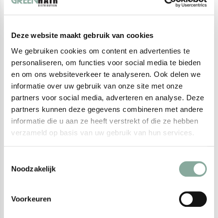
puntjes bieden een zacht en comfortabel gevoel op het haar en
de hoofdhuid, waardoor het kammen soepel en aangenaam
Deze website maakt gebruik van cookies
verloopt. Dankzij de antistatische eigenschappen is de kam
ideaal voor pluisvrij stylen en geschikt voor alle haartypes. Een
We gebruiken cookies om content en advertenties te
personaliseren, om functies voor social media te bieden
onmisbare tool voor kappers en stylisten die op zoek zijn naar
en om ons websiteverkeer te analyseren. Ook delen we
kwaliteit en duurzaamheid.
informatie over uw gebruik van onze site met onze
partners voor social media, adverteren en analyse. Deze
partners kunnen deze gegevens combineren met andere
Recent bekeken
informatie die u aan ze heeft verstrekt of die ze hebben
verzameld op basis van uw gebruik van hun services.
Toestemmingsselectie
Noodzakelijk
Voorkeuren