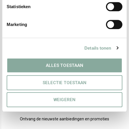
Statistieken
Marketing
SIBEL
Snijkam Duoline
Cellulose Acetaat 19cm
Details tonen
€ --,--
Excl. btw
ALLES TOESTAAN
SELECTIE TOESTAAN
Meld je aan voor onze
WEIGEREN
nieuwsbrief
Ontvang de nieuwste aanbiedingen en promoties