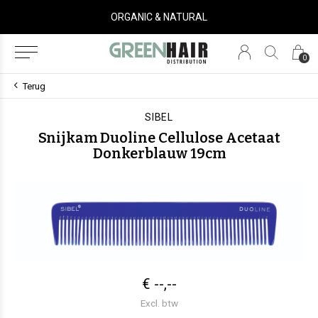
ORGANIC & NATURAL
0
Terug
SIBEL
Snijkam Duoline Cellulose Acetaat
Donkerblauw 19cm
€ --,--
Excl. btw