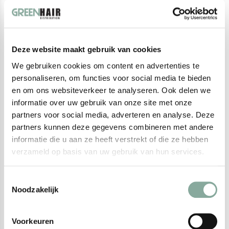
Productomschrijving
Deze snijklemmen van carbon, met een lengte van 8,5 cm, zijn
ideaal voor het professioneel sectioneren van haar tijdens knip-
Deze website maakt gebruik van cookies
en stylingsessies. Gemaakt van duurzaam en lichtgewicht
carbon, zijn ze hittebestendig en antistatisch, wat zorgt voor een
We gebruiken cookies om content en advertenties te
soepele en efficiënte toepassing. De sterke grip houdt het haar
personaliseren, om functies voor social media te bieden
en om ons websiteverkeer te analyseren. Ook delen we
stevig op zijn plaats zonder het te beschadigen. Deze set bevat 3
informatie over uw gebruik van onze site met onze
klemmen, perfect voor gebruik in elke salon of bij thuisstyling.
partners voor social media, adverteren en analyse. Deze
partners kunnen deze gegevens combineren met andere
informatie die u aan ze heeft verstrekt of die ze hebben
Recent bekeken
verzameld op basis van uw gebruik van hun services.
Toestemmingsselectie
Noodzakelijk
Voorkeuren