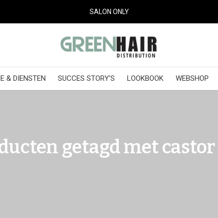
SALON ONLY
E & DIENSTEN
SUCCES STORY'S
LOOKBOOK
WEBSHOP
ducten getagd met castor 