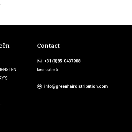
eën
Contact
+31 (0)85-0437908
DIENSTEN
kies optie 5
RY'S
info@greenhairdistribution.com
L