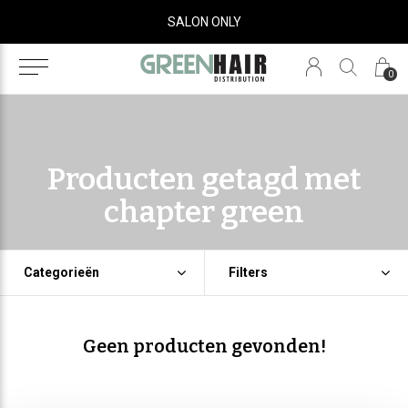
SALON ONLY
0
Producten getagd met
chapter green
Categorieën
Filters
Geen producten gevonden!