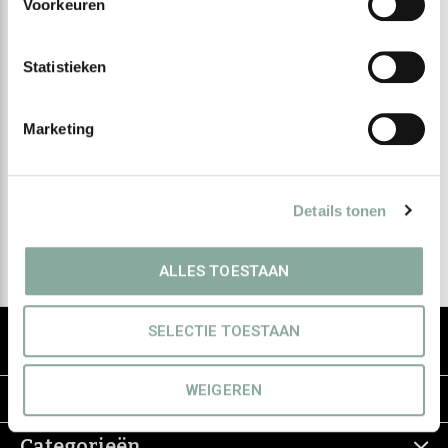
Voorkeuren
Statistieken
Meld je aan voor onze
nieuwsbrief
Marketing
Ontvang de nieuwste aanbiedingen en promoties
Details tonen
Abonneer
ALLES TOESTAAN
De groothandel voor eerlijke & groene
SELECTIE TOESTAAN
haarverzorging
WEIGEREN
Informatie
Categorieën