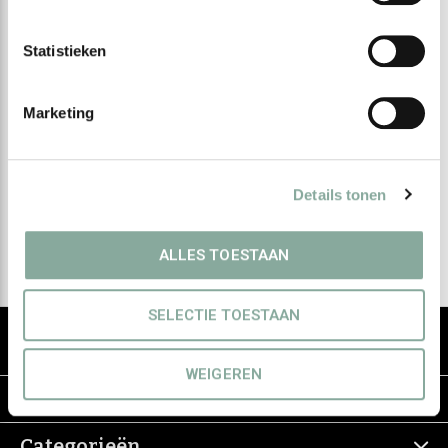
Statistieken
Meld je aan voor onze
Marketing
nieuwsbrief
Ontvang de nieuwste aanbiedingen en promoties
Details tonen
Abonneer
ALLES TOESTAAN
SELECTIE TOESTAAN
De groothandel voor eerlijke & groene
haarverzorging
WEIGEREN
Informatie
Categorieën