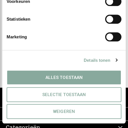
Voorkeuren
Statistieken
Meld je aan voor onze
nieuwsbrief
Marketing
Ontvang de nieuwste aanbiedingen en promoties
Details tonen
Abonneer
ALLES TOESTAAN
De groothandel voor eerlijke & groene
SELECTIE TOESTAAN
haarverzorging
WEIGEREN
Informatie
Categorieën