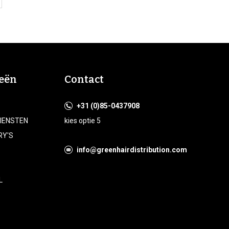
eën
Contact
+31 (0)85-0437908
DIENSTEN
kies optie 5
RY'S
info@greenhairdistribution.com
L