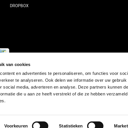
DROPBOX
ik van cookies
ontent en advertenties te personaliseren, om functies voor soci
erkeer te analyseren. Ook delen we informatie over uw gebruik
© Copyright
2026
- Theme RePos - Theme By
DMWS
x
Plus+
-
RSS-feed
or social media, adverteren en analyse. Deze partners kunnen 
ormatie die u aan ze heeft verstrekt of die ze hebben verzameld
es.
Voorkeuren
Statistieken
Market