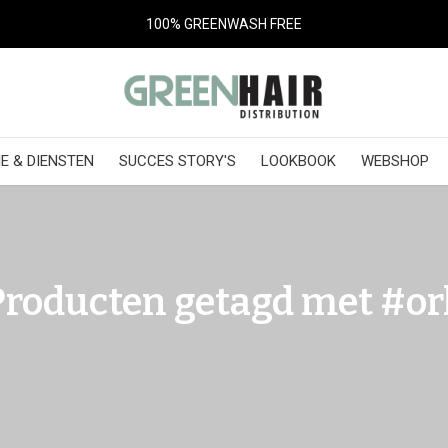
100% GREENWASH FREE
E & DIENSTEN
SUCCES STORY'S
LOOKBOOK
WEBSHOP
Producten getagd met #orl