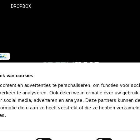
DROPBOX
ik van cookies
ontent en advertenties te personaliseren, om functies voor soci
erkeer te analyseren. Ook delen we informatie over uw gebruik
© Copyright
2026
- Theme RePos - Theme By
DMWS
x
Plus+
-
RSS-feed
or social media, adverteren en analyse. Deze partners kunnen 
ormatie die u aan ze heeft verstrekt of die ze hebben verzameld
es.