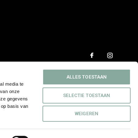
ALLES TOESTAAN
al media te
 van onze
SELECTIE TOESTAAN
deze gegevens
 op basis van
WEIGEREN