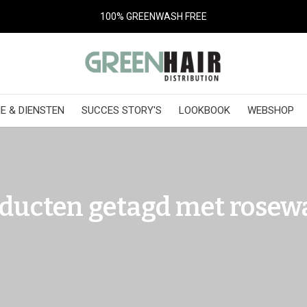
100% GREENWASH FREE
E & DIENSTEN
SUCCES STORY'S
LOOKBOOK
WEBSHOP
ducten getagd met rosew