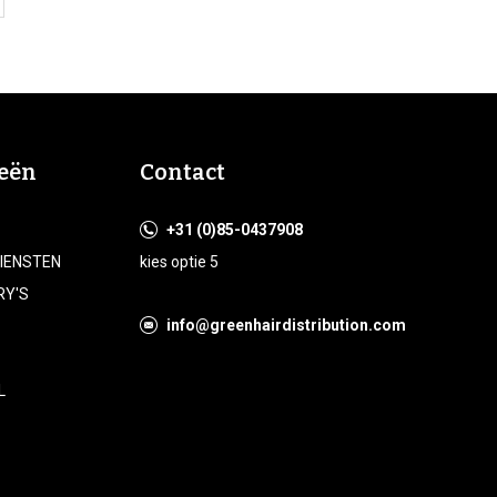
eën
Contact
+31 (0)85-0437908
DIENSTEN
kies optie 5
RY'S
info@greenhairdistribution.com
L