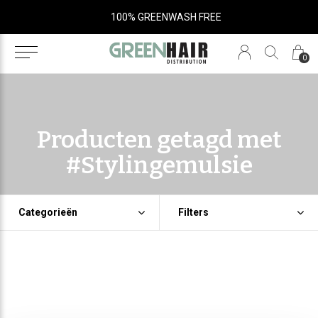
100% GREENWASH FREE
0
Producten getagd met
#Stylingemulsie
Categorieën
Filters