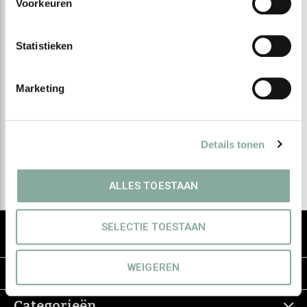
Voorkeuren
Statistieken
Meld je aan voor onze
nieuwsbrief
Marketing
Ontvang de nieuwste aanbiedingen en promoties
Details tonen
Abonneer
ALLES TOESTAAN
De groothandel voor eerlijke & groene
SELECTIE TOESTAAN
haarverzorging
WEIGEREN
Informatie
Categorieën