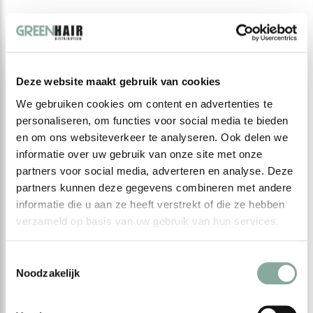
Deze website maakt gebruik van cookies
We gebruiken cookies om content en advertenties te
personaliseren, om functies voor social media te bieden
en om ons websiteverkeer te analyseren. Ook delen we
informatie over uw gebruik van onze site met onze
CHROMALYA
partners voor social media, adverteren en analyse. Deze
Crème Styling
partners kunnen deze gegevens combineren met andere
€ --,--
informatie die u aan ze heeft verstrekt of die ze hebben
Excl. btw
verzameld op basis van uw gebruik van hun services.
Toestemmingsselectie
Noodzakelijk
Seen 1 of the 1 products