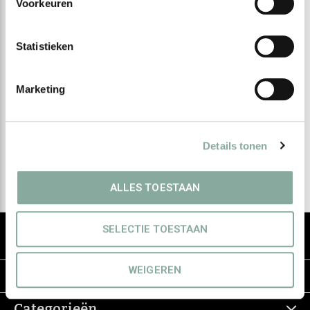
Voorkeuren
Statistieken
Meld je aan voor onze
nieuwsbrief
Marketing
Ontvang de nieuwste aanbiedingen en promoties
Details tonen
Abonneer
ALLES TOESTAAN
De groothandel voor eerlijke & groene
SELECTIE TOESTAAN
haarverzorging
WEIGEREN
Informatie
Categorieën