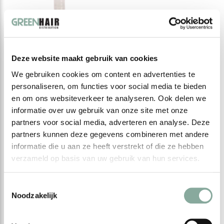
Deze website maakt gebruik van cookies
We gebruiken cookies om content en advertenties te
personaliseren, om functies voor social media te bieden
en om ons websiteverkeer te analyseren. Ook delen we
informatie over uw gebruik van onze site met onze
CHROMALYA
partners voor social media, adverteren en analyse. Deze
Fluide Fixant
partners kunnen deze gegevens combineren met andere
€ --,--
informatie die u aan ze heeft verstrekt of die ze hebben
Excl. btw
verzameld op basis van uw gebruik van hun services.
Toestemmingsselectie
Noodzakelijk
Seen 1 of the 1 products