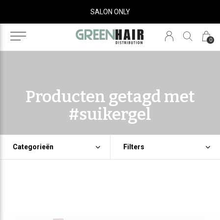
SALON ONLY
0
Producten getagd met
#suikergel
Categorieën
Filters