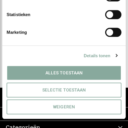
Statistieken
Meld je aan voor onze
Marketing
nieuwsbrief
Ontvang de nieuwste aanbiedingen en promoties
Details tonen
Abonneer
ALLES TOESTAAN
SELECTIE TOESTAAN
De groothandel voor eerlijke & groene
haarverzorging
WEIGEREN
Informatie
Categorieën