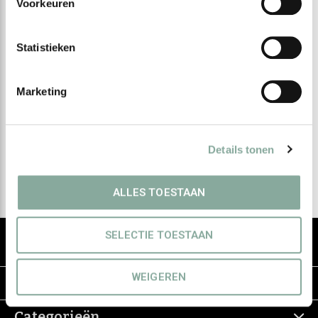
Voorkeuren
Statistieken
Meld je aan voor onze
nieuwsbrief
Marketing
Ontvang de nieuwste aanbiedingen en promoties
Details tonen
Abonneer
ALLES TOESTAAN
De groothandel voor eerlijke & groene
SELECTIE TOESTAAN
haarverzorging
WEIGEREN
Informatie
Categorieën