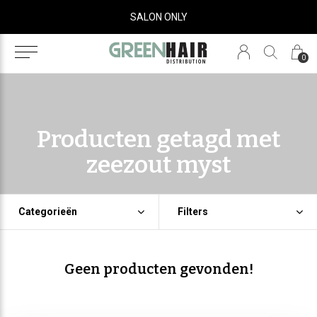
SALON ONLY
0
Producten getagd met
zeezout myst
Categorieën
Filters
Geen producten gevonden!