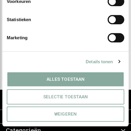
Voorkeuren
Statistieken
Meld je aan voor onze
nieuwsbrief
Marketing
Ontvang de nieuwste aanbiedingen en promoties
Details tonen
Abonneer
ALLES TOESTAAN
De groothandel voor eerlijke & groene
SELECTIE TOESTAAN
haarverzorging
WEIGEREN
Informatie
Categorieën