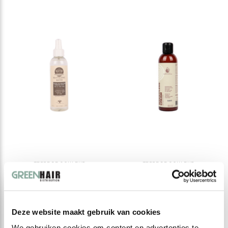
TERRE DE COULEUR
TERRE DE COULEUR
Revitalizing water -
Weightless Cream
The Water of Life
Conditioner
€ --,--
€ --,--
Deze website maakt gebruik van cookies
Excl. btw
Excl. btw
We gebruiken cookies om content en advertenties te