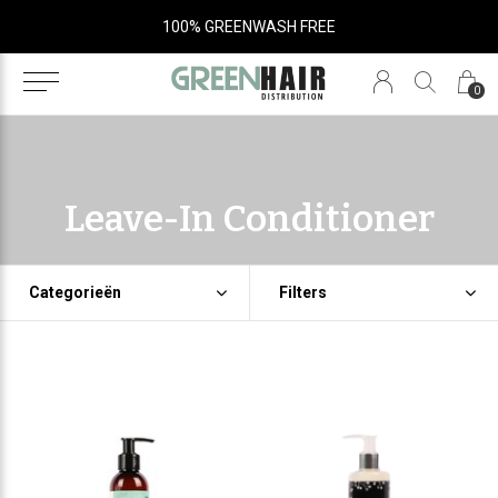
100% GREENWASH FREE
0
Leave-In Conditioner
Categorieën
Filters